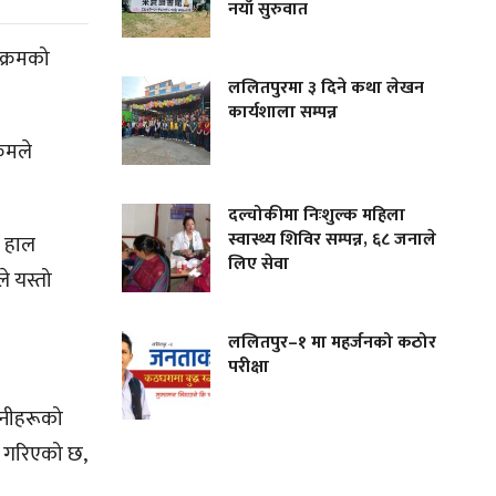
नयाँ सुरुवात
यक्रमको
ललितपुरमा ३ दिने कथा लेखन
कार्यशाला सम्पन्न
्रमले
दल्चोकीमा निःशुल्क महिला
स्वास्थ्य शिविर सम्पन्न, ६८ जनाले
। हाल
लिए सेवा
े यस्तो
ललितपुर–१ मा महर्जनको कठोर
परीक्षा
 उनीहरूको
था गरिएको छ,