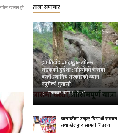
ताजा समाचार
ारीमा रक्तदान हुने
झाक्रीडाँडा–महाङ्कालखोल्छा
सडकको दुर्दशा : पहिरोको त्रासमा
बस्ती,स्थानिय सरकारको ध्यान
नपुगेको गुनासो
मंगलबार, असार ३०, २०८३
बागमतीमा उत्कृष्ट विद्यार्थी सम्मान
तथा खेलकुद सामग्री वितरण