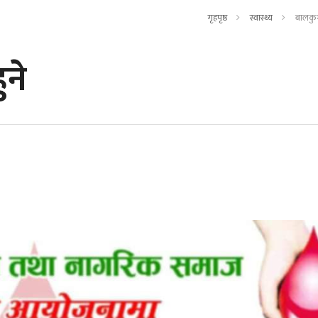
गृहपृष्ठ
स्वास्थ्य
बालकुम
ुने