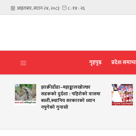
गृहपृष्ठ
प्रदेश समाच
झाक्रीडाँडा–महाङ्कालखोल्छा
बागमतीम
सडकको दुर्दशा : पहिरोको त्रासमा
तथा ख
बस्ती,स्थानिय सरकारको ध्यान
नपुगेको गुनासो