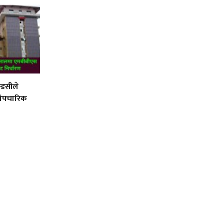
न्डसीले
 औपचारिक