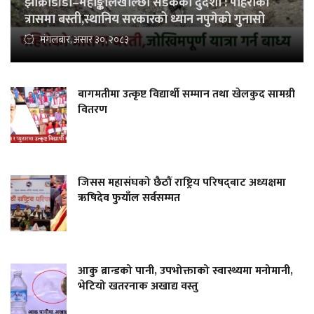
झाक्रीडाँडा–महाङ्कालखोल्छा सडकको दुर्दशा : पहिरोको
त्रासमा बस्ती,स्थानिय सरकारको ध्यान नपुगेको गुनासो
मंगलबार, असार ३०, २०८३
बागमतीमा उत्कृष्ट विद्यार्थी सम्मान तथा खेलकुद सामग्री
वितरण
जिसस महासंघको छैठौं राष्ट्रिय परिषद्‌बाट अध्यक्षमा
ऋषिदेव फुयाँल सर्वसम्मत
आकु ब्रान्डको पानी, उपभोक्ताको स्वास्थ्यमा मनोमानी,
भेटियो खतरनाक अखाद्य वस्तु