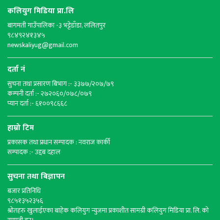
कलियुग मिडिया प्रा.लि
बागमती गाउँपालिका -३ भट्टेडाँडा, ललितपुर
९८४९२४१३४५
newskaliyug@gmail.com
दर्ता नं
सुचना तथा प्रसारण बिभाग :- ३३७७/२०७/७९
कम्पनी दर्ता :- २७२०६०/०७८/०७९
प्यान दर्ता :- ६१००९८६६८
हाम्रो टिम
प्रकासक तथा प्रधान सम्पादक : नवराज कार्की
सम्पादक :- उद्दब दहाल
सुचना तथा बिज्ञापन
बजार प्रतिनिधि
९८५१३५२३५६
श्रोतहरु खुलाईएका बाहेक कलियुग न्युजमा प्रकाशीत सामग्री कलियुग मिडिया प्रा. लि. को