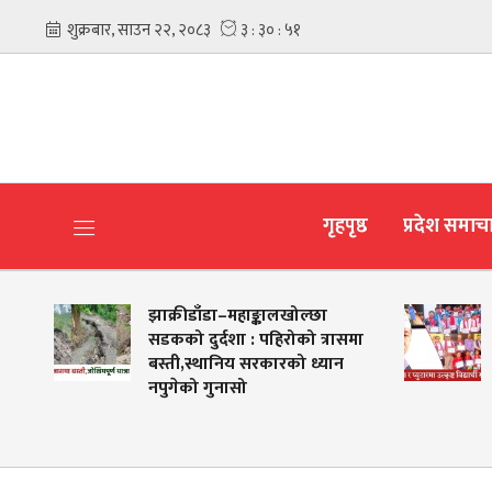
गृहपृष्ठ
प्रदेश समाच
र
झाक्रीडाँडा–महाङ्कालखोल्छा
सडकको दुर्दशा : पहिरोको त्रासमा
बस्ती,स्थानिय सरकारको ध्यान
नपुगेको गुनासो