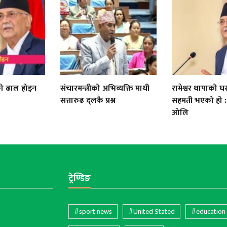
को ढाल होइन
संचारमन्त्रीको अभिव्यक्ति माथी
रामेश्वर थापाको घर
सत्तारुढ द्लकै प्रश्न
सहमती भएको हो : प्
ओलि
ट्रेण्डिङ
#sport news
#United Stated
#education