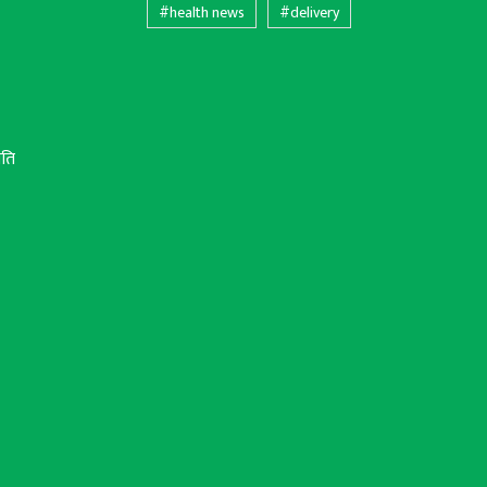
#health news
#delivery
ीति