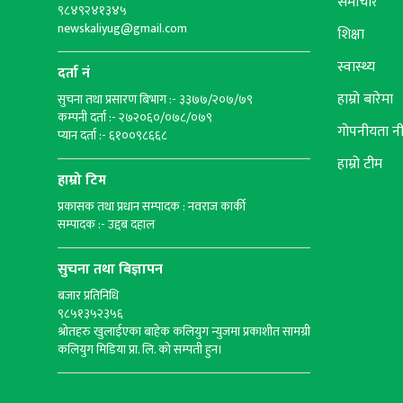
समाचार
९८४९२४१३४५
newskaliyug@gmail.com
शिक्षा
स्वास्थ्य
दर्ता नं
हाम्रो बारेमा
सुचना तथा प्रसारण बिभाग :- ३३७७/२०७/७९
कम्पनी दर्ता :- २७२०६०/०७८/०७९
गोपनीयता न
प्यान दर्ता :- ६१००९८६६८
हाम्रो टीम
हाम्रो टिम
प्रकासक तथा प्रधान सम्पादक : नवराज कार्की
सम्पादक :- उद्दब दहाल
सुचना तथा बिज्ञापन
बजार प्रतिनिधि
९८५१३५२३५६
श्रोतहरु खुलाईएका बाहेक कलियुग न्युजमा प्रकाशीत सामग्री
कलियुग मिडिया प्रा. लि. को सम्पती हुन।