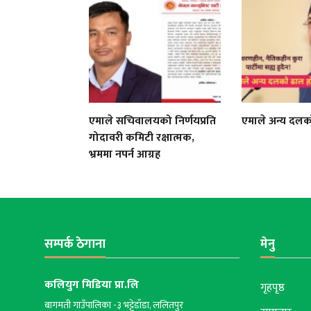
एमाले सचिवालयको निर्णयप्रति
एमाले अन्य दल
गोदावरी कमिटी रक्षात्मक,
भ्रममा नपर्न आग्रह
सम्पर्क ठेगाना
मेनु
कलियुग मिडिया प्रा.लि
गृहपृष्ठ
बागमती गाउँपालिका -३ भट्टेडाँडा, ललितपुर