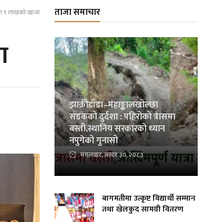
ताजा समाचार
ा ९ लाखको खाजा
ा
झाक्रीडाँडा–महाङ्कालखोल्छा
सडकको दुर्दशा : पहिरोको त्रासमा
बस्ती,स्थानिय सरकारको ध्यान
नपुगेको गुनासो
मंगलबार, असार ३०, २०८३
बागमतीमा उत्कृष्ट विद्यार्थी सम्मान
तथा खेलकुद सामग्री वितरण