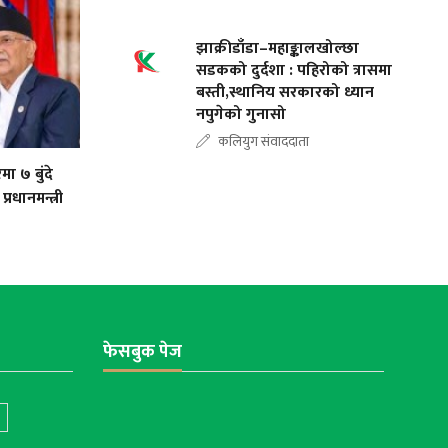
झाक्रीडाँडा–महाङ्कालखोल्छा
सडकको दुर्दशा : पहिरोको त्रासमा
बस्ती,स्थानिय सरकारको ध्यान
नपुगेको गुनासो
कलियुग संवाददाता
मा ७ बुंदे
रधानमन्त्री
फेसबुक पेज