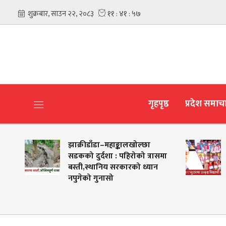
गृहपृष्ठ
प्रदेश समाच
झाक्रीडाँडा–महाङ्कालखोल्छा
बागमतीमा उ
सडकको दुर्दशा : पहिरोको त्रासमा
तथा खेलक
बस्ती,स्थानिय सरकारको ध्यान
नपुगेको गुनासो