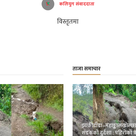
कलियुग संवाददाता
विस्तृतमा
ताजा समाचार
झाक्रीडाँडा–महाङ्कालखोल्छा
सडकको दुर्दशा : पहिरोको त