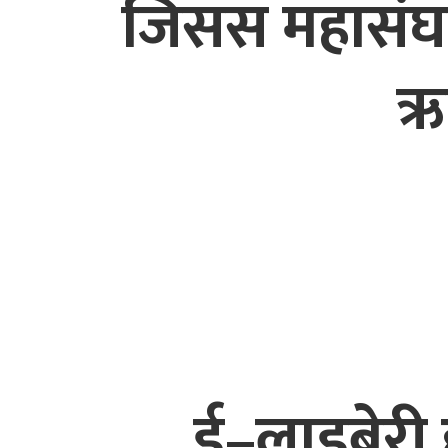
जिसस महासंघको 
ऋष
ई–लाइब्रेर