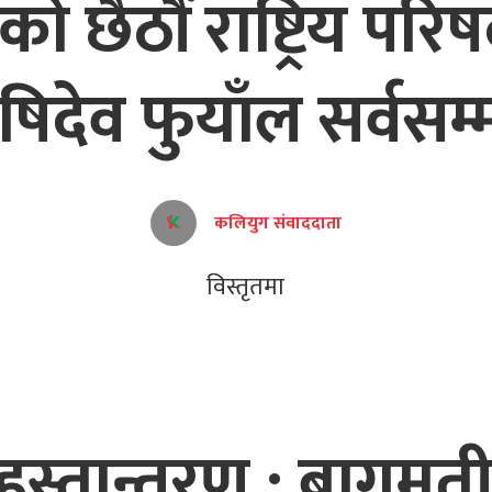
छैठौं राष्ट्रिय परिषद
िदेव फुयाँल सर्वसम
कलियुग संवाददाता
विस्तृतमा
ी हस्तान्तरण : बागम