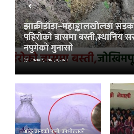
बागमतीमा उत्कृष्ट विद्यार्थी सम्म
सामग्री वितरण
बिहीबार, असार ११, २०८३
आकु ब्रान्डको पानी, उपभोक्ताको